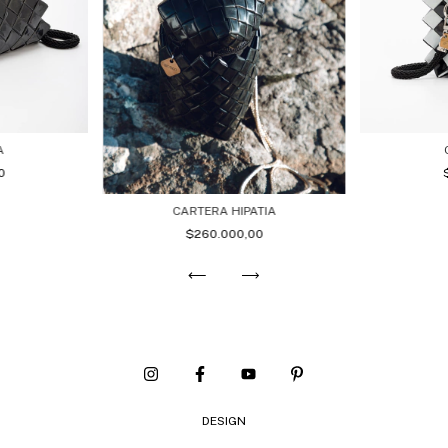
A
0
CARTERA HIPATIA
$260.000,00
DESIGN