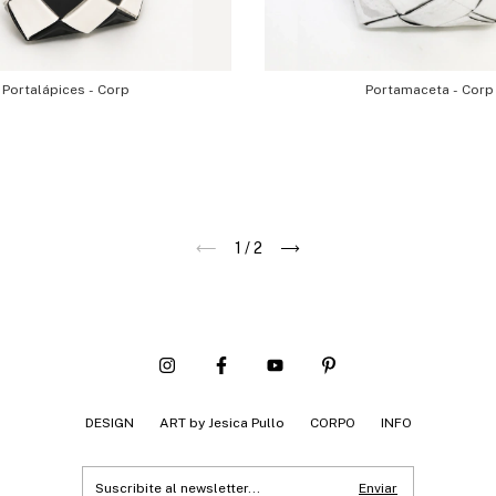
Portalápices - Corp
Portamaceta - Corp
1
/
2
DESIGN
ART by Jesica Pullo
CORPO
INFO